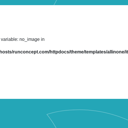
 variable: no_image in
hosts/runconcept.com/httpdocs/theme/templates/allinone/it