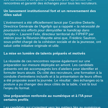
rencontres et garantir des échanges pour tous les recruteurs.
Un lancement institutionnel fort et un renversement des
rôles salué
L’événement a été officiellement lancé par Caroline Dekerle,
Directrice Générale de l’Agefiph qui a rappelé «
la nécessité de
poursuivre nos efforts pour démystifier le handicap dans
l’emploi
». Laurent Felix, directeur territorial du FIPHFP par
intérim pour la Réunion-Mayotte ainsi que, Frédéric Sautron,
sous-préfet chargé de la cohésion sociale et de la jeunesse, ont
salué cette initiative originale et utile.
La mise en lumière de talents préparés et motivés
La réussite de ces rencontres repose également sur une
préparation sur-mesure déployée en amont. Les candidats
présents ont été accompagnés lors d’ateliers pour identifier et
formuler leurs atouts. Du côté des recruteurs, une formation à la
conduite d'entretiens inclusifs et à la présentation de leurs offres
a été proposée avant la journée. Le résultat : des échanges où la
posture a pu changer des deux côtés de la table, c'est là tout
l'enjeu du format.
Une préparation renforcée au numérique et à l’IA pour
certains profils
Les candidats qui s'orientent vers les métiers liés au numérique