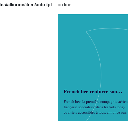
/allinone/item/actu.tpl
on line
French bee renforce son
offre de vols et s’associe à
French bee, la première compagnie aérie
Volotea pour des connexions
française spécialisée dans les vols long-
européennes facilitées
courriers accessibles à tous, annonce son
programme de vols pour la saison hiverna
2025–2026.
...