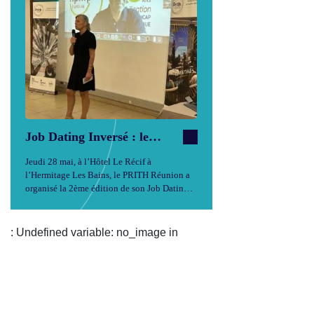
Job Dating Inversé : le
PRITH Réunion renverse
Jeudi 28 mai, à l’Hôtel Le Récif à
(encore) les codes du
l’Hermitage Les Bains, le PRITH Réunion a
recrutement inclusif
organisé la 2ème édition de son Job Dating
Inversé. Ce format inclusif et innovant
retourne les codes traditionnels du
recrutement, à commencer par un dispositif
: Undefined variable: no_image in
d’anonymat…
...