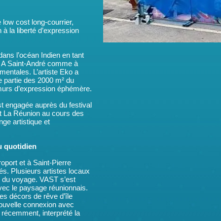
low cost long-courrier,
 à la liberté d’expression
ans l’océan Indien en tant
iti. A Saint-André comme à
entales. L’artiste Eko a
e partie des 2000 m² du
 murs d’expression éphémère.
est engagée auprès du festival
 et La Réunion au cours des
ge artistique et
u quotidien
oport et à Saint-Pierre
. Plusieurs artistes locaux
ème du voyage. VAST s’est
avec le paysage réunionnais.
les décors de rêve d’île
 nouvelle connexion avec
a récemment, interprété la