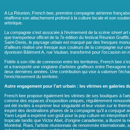
A La Réunion, French bee, première compagnie aérienne française 
réaffirme son attachement profond à la culture locale et son soutien
artistique.
La compagnie s’est associée à l’événement de la scène
street art
d
que transporteur officiel de la 7e édition du festival Réunion Graff
Saint-Denis, le paysage urbain est marqué par des fresques monum
d’ailleurs réalisé une fresque aux couleurs de la compagnie sur un
dyonisien Bâtiment A, rue Vauban, transformé pour l’occasion en
Fidèle à son rôle de connexion entre les territoires, French bee s’
et a transporté une vingtaine d’artistes graffeurs entre l’hexagone
deux dernières années. Une contribution qui vise à valoriser l’échan
l’enrichissement du territoire.
Autre engagement pour l’art urbain : les vitrines en galeries d
French bee propose également les vitrines de ses boutiques à l'aér
comme des espaces d’exposition uniques, régulièrement renouvelés
ont été invités à exprimer leur singularité et leur vision sur le th
inspiré des destinations phares de la compagnie qu’il a conjugué 
Yann Legall a exprimé son goût pour la pop culture en interprétant 
tropicale tandis que Victor Abel, d’origine canadienne, a illustré la
Montréal. Riani, l’artiste réunionnais de renommée internationale, 