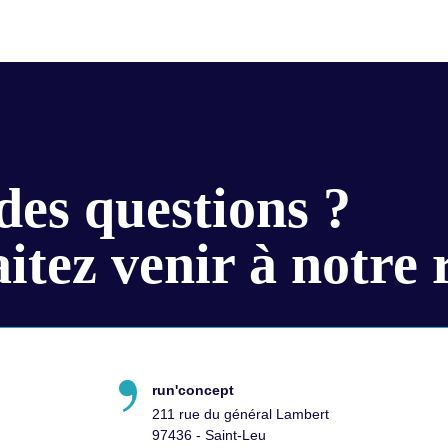
des questions ?
itez venir à notre 
run'concept
211 rue du général Lambert
97436 - Saint-Leu