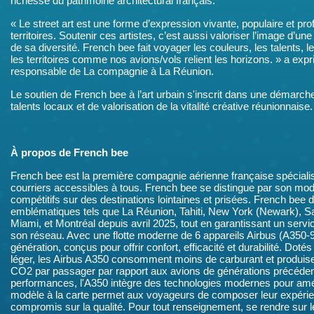
richesse du patrimoine architectural français.
« Le street art est une forme d’expression vivante, populaire et p
territoires. Soutenir ces artistes, c’est aussi valoriser l’image d’une 
de sa diversité. French bee fait voyager les couleurs, les talents, les
les territoires comme nos avions/vols relient les horizons. » a exp
responsable de La compagnie à La Réunion.
Le soutien de French bee à l’art urbain s'inscrit dans une démarc
talents locaux et de valorisation de la vitalité créative réunionnaise.
À propos de French bee
French bee est la première compagnie aérienne française spécialis
courriers accessibles à tous. French bee se distingue par son modè
compétitifs sur des destinations lointaines et prisées. French bee 
emblématiques tels que La Réunion, Tahiti, New York (Newark), S
Miami, et Montréal depuis avril 2025, tout en garantissant un servi
son réseau. Avec une flotte moderne de 6 appareils Airbus (A350-
génération, conçus pour offrir confort, efficacité et durabilité. Dot
léger, les Airbus A350 consomment moins de carburant et produis
CO2 par passager par rapport aux avions de générations précéden
performances, l'A350 intègre des technologies modernes pour amél
modèle à la carte permet aux voyageurs de composer leur expérie
compromis sur la qualité. Pour tout renseignement, se rendre sur l