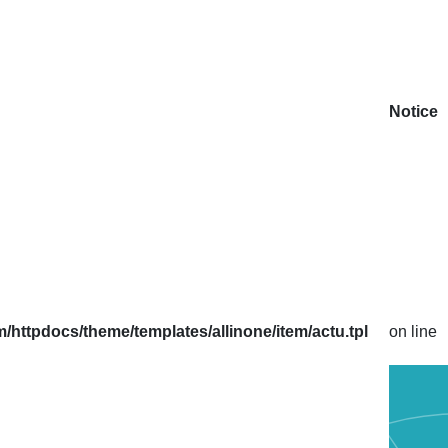
Notice
httpdocs/theme/templates/allinone/item/actu.tpl
on line