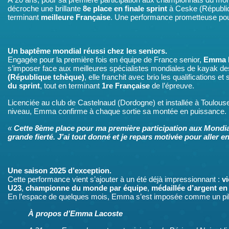
À 20 ans, pour sa première participation aux championnats du m
décroche une brillante
8e place en finale sprint
à Ceske (Républiq
terminant
meilleure Française
. Une performance prometteuse pour 
Un baptême mondial réussi chez les seniors.
Engagée pour la première fois en équipe de France senior,
Emma 
s’imposer face aux meilleures spécialistes mondiales de kayak d
(République tchèque)
, elle franchit avec brio les qualifications e
du sprint
, tout en terminant
1re Française
de l’épreuve.
Licenciée au club de Castelnaud (Dordogne) et installée à Toulouse
niveau, Emma confirme à chaque sortie sa montée en puissance.
«
Cette 8ème place pour ma première participation aux Mondia
grande fierté. J’ai tout donné et je repars motivée pour aller e
Une saison 2025 d’exception.
Cette performance vient s’ajouter à un été déjà impressionnant :
v
U23
,
championne du monde par équipe
,
médaillée d’argent e
En l’espace de quelques mois, Emma s’est imposée comme un pilie
À propos d’Emma Lacoste