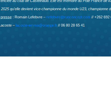
icenciée au club de Castelnaud. Elle est membre du Pôle France de k
 2025 qu'elle devient vice-championne du monde U23, championne d
 presse
: Romain Lefebvre –
rlefebvre@runconcept.com
// +262 692 
acoste –
lacoste-emma@orange.fr
// 06 80 28 65 41