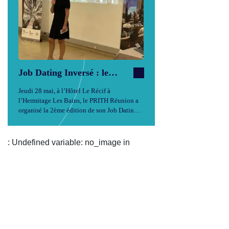
Job Dating Inversé : le
PRITH Réunion renverse
Jeudi 28 mai, à l’Hôtel Le Récif à
(encore) les codes du
l’Hermitage Les Bains, le PRITH Réunion a
recrutement inclusif
organisé la 2ème édition de son Job Dating
Inversé. Ce format inclusif et innovant
retourne les codes traditionnels du
recrutement, à commencer par un dispositif
: Undefined variable: no_image in
d’anonymat…
...