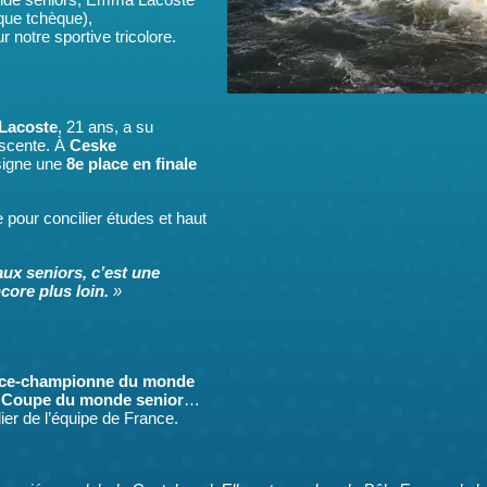
onde seniors, Emma Lacoste
ue tchèque),
notre sportive tricolore.
Lacoste
, 21 ans, a su
escente. À
Ceske
t signe une
8e place en finale
 pour concilier études et haut
ux seniors, c’est une
ncore plus loin.
»
ice-championne du monde
n Coupe du monde senior
…
r de l’équipe de France.