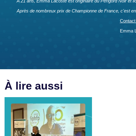
A 21 ans, Emma Lacoste est originaire du Périgord Noir et l
Après de nombreux prix de Championne de France, c'est en
Contact
Emma L
À lire aussi