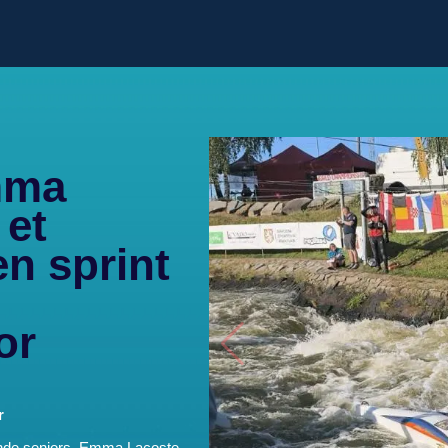
mma
 et
en sprint
or
r