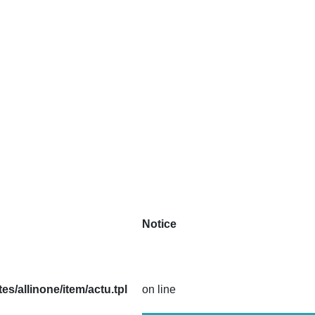
Notice
/allinone/item/actu.tpl
on line