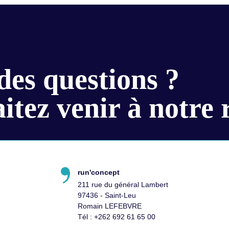
des questions ?
itez venir à notre 
run'concept
211 rue du général Lambert
97436 - Saint-Leu
Romain LEFEBVRE
Tél :
+262 692 61 65 00