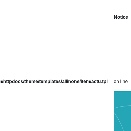
Notice
httpdocs/theme/templates/allinone/item/actu.tpl
on line