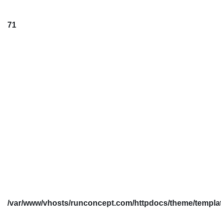
71
/var/www/vhosts/runconcept.com/httpdocs/theme/templates