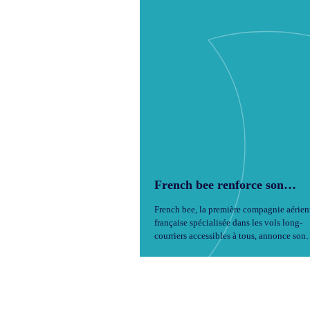
French bee renforce son
offre de vols et s’associe à
French bee, la première compagnie aérie
Volotea pour des connexions
française spécialisée dans les vols long-
européennes facilitées
courriers accessibles à tous, annonce son
programme de vols pour la saison hiverna
2025–2026.
...