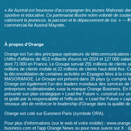
«
Air Austral est heureuse d’accompagner les jeunes Mahorais dan
sportive et éducative. Ce partenariat illustre notre volonté de souteni
valorisent la jeunesse, la passion et le dépassement de soi.
» —
P
commercial Air Austral Mayotte.
À propos d’Orange
Orange est l’un des principaux opérateurs de télécommunications
chiffre d’affaires de 40,3 milliards d’euros en 2024 et 127 000 sal
dont 71 000 en France. Le Groupe servait 291 millions de clients
millions de clients mobile et 22 millions de clients haut débit fixe.
la déconsolidation de certaines activités en Espagne liées à la créa
MASORANGE. Le Groupe est présent dans 26 pays (y compris les
Orange est également l’un des leaders mondiaux des services de
entreprises multinationales sous la marque Orange Business. En f
présenté son plan stratégique « Lead the Future », construit sur u
et guidé par la responsabilité et l’efficacité. « Lead the Future » cap
réseaux afin de renforcer le leadership d’Orange dans la qualité de
Orange est coté sur Euronext Paris (symbole ORA).
Pour plus d’informations (sur le web et votre mobile) : www.oran
business.com et l’app Orange News ou pour nous suivre sur X : 