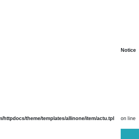
Notice
httpdocs/theme/templates/allinone/item/actu.tpl
on line