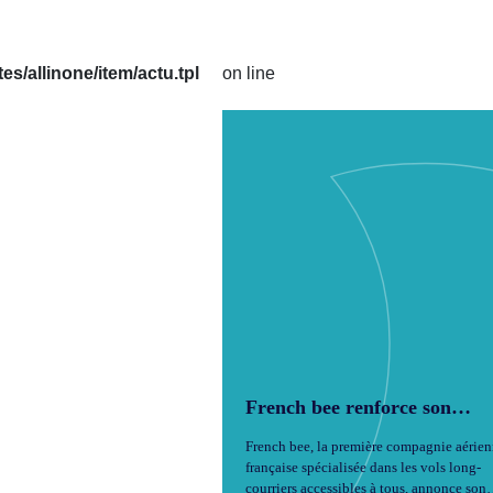
/allinone/item/actu.tpl
on line
French bee renforce son
offre de vols et s’associe à
French bee, la première compagnie aérie
Volotea pour des connexions
française spécialisée dans les vols long-
européennes facilitées
courriers accessibles à tous, annonce son