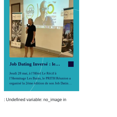
Job Dating Inversé : le
PRITH Réunion renverse
Jeudi 28 mai, à l’Hôtel Le Récif à
(encore) les codes du
l’Hermitage Les Bains, le PRITH Réunion a
recrutement inclusif
organisé la 2ème édition de son Job Dating
Inversé. Ce format inclusif et innovant
retourne les codes traditionnels du
recrutement, à commencer par un dispositif
: Undefined variable: no_image in
d’anonymat…
...