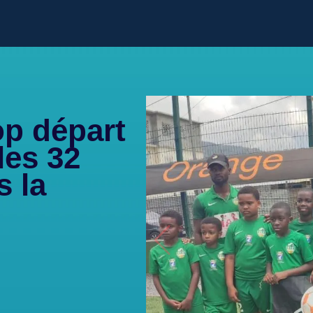
op départ
les 32
s la