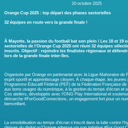
20 octobre 2025
Orange Cup 2025 : top départ des phases sectorielles
32 équipes en route vers la grande finale !
À Mayotte, la passion du football bat s
on plein ! Les 18 et 19 
sectorielles de l’Orange Cup 2025 ont réuni 32 équipes sélect
inscrits. Objectif : rejoindre les finalistes régionaux et défen
lors de la grande finale inter-îles.
Organisée par Orange en partenariat avec la Ligue Mahoraise de Foo
esprit sportif et apprentissage citoyen. À chaque étape, les jeunes 
Programme Éducatif Fédéral (PEF) de la Fédération Française de Fo
aux bons usages du numérique, à la gestion du temps d’écran et au
Ces ateliers, développés avec l’ONG Play International et soutenu
démarche #ForGoodConnections, un engagement fort pour un numé
bienveillant.
La sensibilisation au temps d'écran s'inscrit dans la lutte contre l'
dérives du digital qu'Orange adresse via son initiative #For Good 