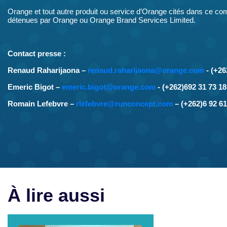
Orange et tout autre produit ou service d’Orange cités dans ce 
détenues par Orange ou Orange Brand Services Limited.
Contact presse :
Renaud Raharijaona –
renaud.raharijaona@orange.com
- (+26
Emeric Bigot –
emeric.bigot@orange.com
- ‭(+262)692 31 73 18‬
Romain Lefebvre –
rlefebvre@runconcept.com
– (+262)6 92 61
À lire aussi